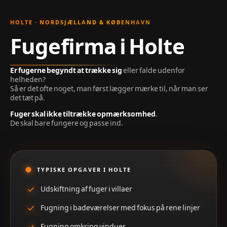
HOLTE · NORDSJÆLLAND & KØBENHAVN
Fugefirma i Holte
Er fugerne begyndt at trække sig
eller falde udenfor
helheden?
Så er det ofte noget, man først lægger mærke til, når man ser
det tæt på.
Fuger skal ikke tiltrække opmærksomhed
.
De skal bare fungere og passe ind.
TYPISKE OPGAVER I HOLTE
Udskiftning af fuger i villaer
Fugning i badeværelser med fokus på rene linjer
Fugning omkring vinduer