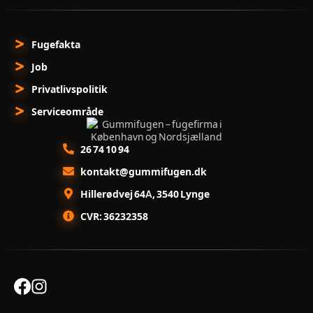
Fugefakta
Job
Privatlivspolitik
Serviceområde
26 74 10 94
kontakt@gummifugen.dk
Hillerødvej 64A, 3540 Lynge
CVR: 36232358