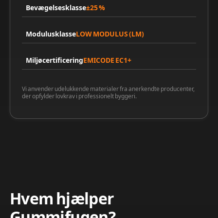
Bevægelsesklasse
±25 %
Modulusklasse
LOW MODULUS (LM)
Miljøcertificering
EMICODE EC1+
Vi anvender udelukkende materialer fra anerkendte producenter,
der opfylder lovkrav i professionelt byggeri.
Hvem hjælper
Gummifugen?