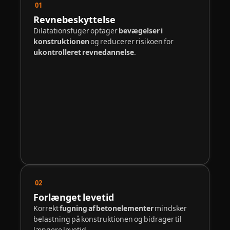
01
Revnebeskyttelse
Dilatationsfuger optager
bevægelser i
konstruktionen
og reducerer risikoen for
ukontrolleret revnedannelse
.
02
Forlænget levetid
Korrekt
fugning af betonelementer
mindsker
belastning på konstruktionen og bidrager til
længere levetid.