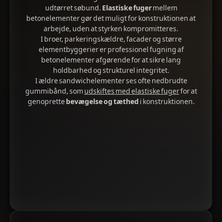
udtørret søbund.
Elastiske fuger
mellem
betonelementer gør det muligt for konstruktionen at
arbejde, uden at styrken kompromitteres.
I broer, parkeringskældre, facader og større
elementbyggerier er professionel fugning af
betonelementer afgørende for at sikre lang
holdbarhed og strukturel integritet.
I ældre sandwichelementer ses ofte nedbrudte
gummibånd, som
udskiftes med elastiske fuger
for at
genoprette
bevægelse og tæthed
i konstruktionen.