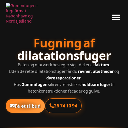
Vinduer & Døre
Fugning af
dilatationsfuger
Beton og murværk bevæger sig – det er et
faktum
.
Uden de rette dilatationsfuger får du
revner
,
utætheder
og
dyre reparationer
.
Hos
Gummifugen
sikrer vi elastiske,
holdbare fuger
til
betonkonstruktioner, facader og gulve.
26 74 10 94
Få et tilbud