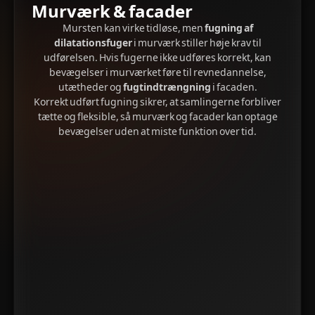
Murværk & facader
Mursten kan virke tidløse, men
fugning af
dilatationsfuger
i murværk stiller høje krav til
udførelsen. Hvis fugerne ikke udføres korrekt, kan
bevægelser i murværket føre til revnedannelse,
utætheder og
fugtindtrængning
i facaden.
Korrekt udført fugning sikrer, at samlingerne forbliver
tætte og fleksible, så murværk og facader kan optage
bevægelser uden at miste funktion over tid.