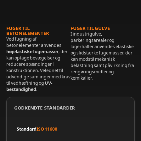
FUGER TIL
FUGER TIL GULVE
BETONELEMENTER
I industrigulve,
Ved fugning af
parkeringsarealer og
betonelementer anvendes
lagerhaller anvendes elastiske
højelastiske fugemasser
, der
og slidstærke fugemasser, der
kan optage bevægelser og
kan modstå mekanisk
reducere spændinger i
belastning samt påvirkning fra
konstruktionen. Velegnet til
rengøringsmidler og
udvendige samlinger med krav
kemikalier.
til vedhæftning og
UV-
bestandighed
.
GODKENDTE STANDARDER
Standard
ISO 11600