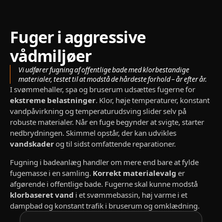
Fuger i aggressive
vådmiljøer
Vi udfører fugning af offentlige bade med klorbestandige
materialer, testet til at modstå de hårdeste forhold – år efter år.
I svømmehaller, spa og bruserum udsættes fugerne for
ekstreme belastninger
. Klor, høje temperaturer, konstant
vandpåvirkning og temperaturudsving slider selv på
robuste materialer. Når en fuge begynder at svigte, starter
nedbrydningen. Skimmel opstår, der kan udvikles
vandskader
og til sidst omfattende reparationer.
Fugning i badeanlæg handler om mere end bare at fylde
fugemasse i en samling.
Korrekt materialevalg
er
afgørende i offentlige bade. Fugerne skal kunne modstå
klorbaseret vand
i et svømmebassin, høj varme i et
dampbad og konstant trafik i bruserum og omklædning.