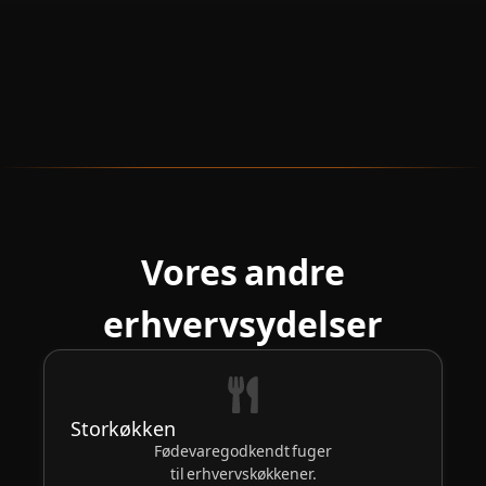
Vores andre
erhvervsydelser
Storkøkken
Fødevaregodkendt fuger
til erhvervskøkkener.