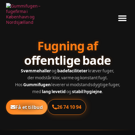
Vinduer & Døre
Fugning af
offentlige bade
Svømmehaller
og
badefaciliteter
kræver fuger,
der modstår klor, varme og konstant fugt.
Hos
Gummifugen
leverer vi modstandsdygtige fuger,
med
lang levetid
og
stabil hygiejne
.
26 74 10 94
Få et tilbud