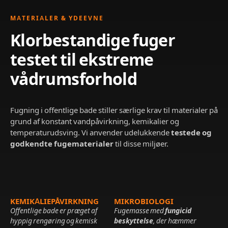
MATERIALER & YDEEVNE
Klorbestandige fuger
testet til ekstreme
vådrumsforhold
Fugning i offentlige bade stiller særlige krav til materialer på
grund af konstant vandpåvirkning, kemikalier og
temperaturudsving. Vi anvender udelukkende
testede og
godkendte fugematerialer
til disse miljøer.
KEMIKALIEPÅVIRKNING
MIKROBIOLOGI
Offentlige bade er præget af
Fugemasse med
fungicid
hyppig rengøring og kemisk
beskyttelse
, der hæmmer