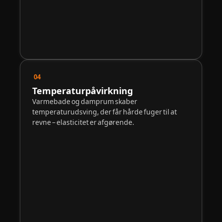
04
Temperaturpåvirkning
Varmebade og damprum skaber
temperaturudsving, der får hårde fuger til at
revne – elasticitet er afgørende.