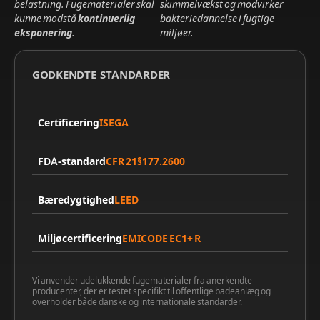
belastning. Fugematerialer skal
skimmelvækst og modvirker
kunne modstå
kontinuerlig
bakteriedannelse i fugtige
eksponering
.
miljøer.
GODKENDTE STANDARDER
Certificering
ISEGA
FDA-standard
CFR 21§177.2600
Bæredygtighed
LEED
Miljøcertificering
EMICODE EC1+ R
Vi anvender udelukkende fugematerialer fra anerkendte
producenter, der er testet specifikt til offentlige badeanlæg og
overholder både danske og internationale standarder.