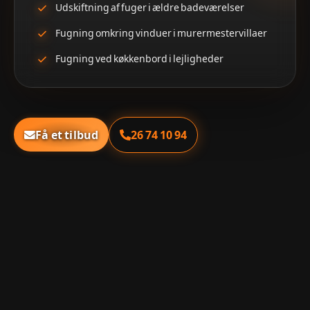
Udskiftning af fuger i ældre badeværelser
Fugning omkring vinduer i murermestervillaer
Fugning ved køkkenbord i lejligheder
26 74 10 94
Få et tilbud