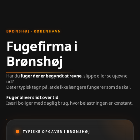
BRØNSHØJ · KØBENHAVN
Fugefirma i
Brønshøj
Har du
fuger der er begyndt at revne
, slippe eller se ujævne
ud?
Det er typisk tegn på, at de ikke længere fungerer som de skal.
Fuger bliver slidt over tid
.
Især i boliger med daglig brug, hvor belastningen er konstant.
TYPISKE OPGAVER I BRØNSHØJ