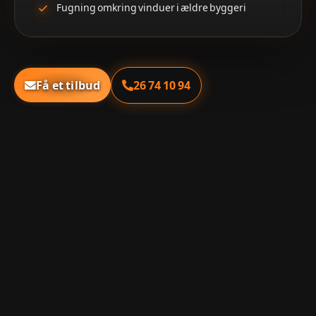
Fugning omkring vinduer i ældre byggeri
26 74 10 94
Få et tilbud